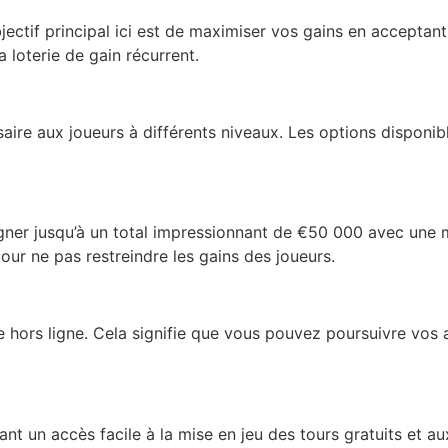
objectif principal ici est de maximiser vos gains en accepta
 loterie de gain récurrent.
saire aux joueurs à différents niveaux. Les options disponibl
 gagner jusqu’à un total impressionnant de €50 000 avec une
our ne pas restreindre les gains des joueurs.
de hors ligne. Cela signifie que vous pouvez poursuivre vo
tant un accès facile à la mise en jeu des tours gratuits et a