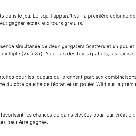
ts dans le jeu. Lorsqu’il apparaît sur la première colonne
peut gagner accès aux tours gratuits.
résence simultanée de deux gangsters Scatters et un poule
ltiple (2x à 8x). Au cours des tours gratuits, les gains s
atuites pour les joueurs qui prennent part aux combinaisons
e du côté gauche de l’écran et un poulet Wild sur la premiè
avorisant les chances de gains élevées pour leur création. A
es peut être gagnée.