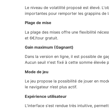
Le niveau de volatilité proposé est élevé. L'
importantes pour remporter les grappins de la
Plage de mise
La plage des mises offre une flexibilité néces
et 6€/tour gratuit.
Gain maximum (Gagnant)
Dans la version en ligne, il est possible de
Aucun seuil n'est fixé à cette somme élevée p
Mode de jeu
Le jeu propose la possibilité de jouer en mo
le navigateur n’est plus actif.
Expérience utilisateur
L'interface s'est rendue très intuitive, permet