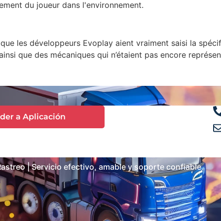
gement du joueur dans l'environnement.
que les développeurs Evoplay aient vraiment saisi la spécif
insi que des mécaniques qui n’étaient pas encore représent
der a Aplicación
streo | Servicio efectivo, amable y soporte confiable.