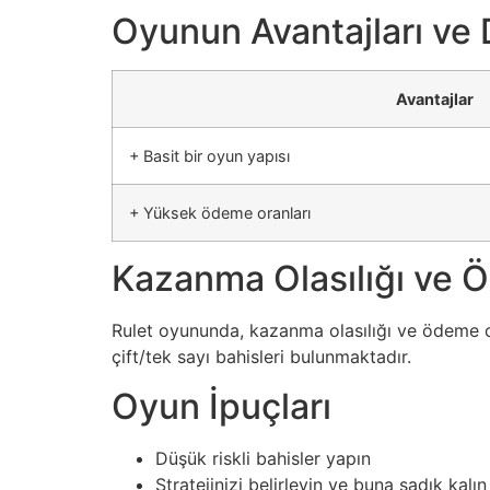
Oyunun Avantajları ve 
Avantajlar
+ Basit bir oyun yapısı
+ Yüksek ödeme oranları
Kazanma Olasılığı ve 
Rulet oyununda, kazanma olasılığı ve ödeme ora
çift/tek sayı bahisleri bulunmaktadır.
Oyun İpuçları
Düşük riskli bahisler yapın
Stratejinizi belirleyin ve buna sadık kalın