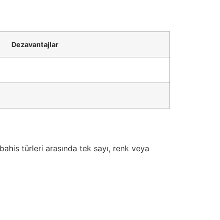
Dezavantajlar
ahis türleri arasında tek sayı, renk veya