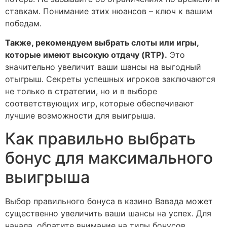
ставкам. Понимание этих нюансов – ключ к вашим
победам.
Также, рекомендуем выбрать слоты или игры,
которые имеют высокую отдачу (RTP).
Это
значительно увеличит ваши шансы на выгодный
отыгрыш. Секреты успешных игроков заключаются
не только в стратегии, но и в выборе
соответствующих игр, которые обеспечивают
лучшие возможности для выигрыша.
Как правильно выбрать
бонус для максимального
выигрыша
Выбор правильного бонуса в казино Вавада может
существенно увеличить ваши шансы на успех. Для
начала, обратите внимание на типы бонусов,