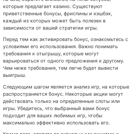
которые предлагает казино. Существуют
приветственные бонусы, фриспины и кэшбэк,
каждый из которых может быть полезен в
зависимости от вашей стратегии игры.
Перед тем как активировать бонус, ознакомьтесь с
условиями его использования. Важно понимать
требования к отыгрышу, которые могут
варьироваться от одного предложения к другому.
Чем ниже требования, тем легче будет вывести
выигрыш.
Следующим шагом является анализ игр, на которые
распространяется бонус. Некоторые акции могут
действовать только на определенные слоты или
игры. Убедитесь, что выбранный вами бонус
подходит для ваших любимых игр, чтобы
максимально эффективно использовать его.
Кроме того, следите за актуальными акциями и