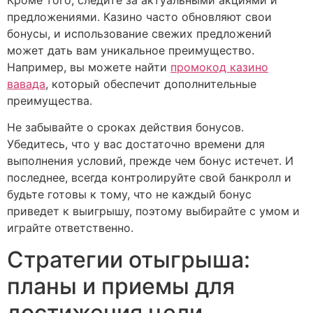
предложениями. Казино часто обновляют свои
бонусы, и использование свежих предложений
может дать вам уникальное преимущество.
Например, вы можете найти
промокод казино
вавада
, который обеспечит дополнительные
преимущества.
Не забывайте о сроках действия бонусов.
Убедитесь, что у вас достаточно времени для
выполнения условий, прежде чем бонус истечет. И
последнее, всегда контролируйте свой банкролл и
будьте готовы к тому, что не каждый бонус
приведет к выигрышу, поэтому выбирайте с умом и
играйте ответственно.
Стратегии отыгрыша:
планы и приемы для
достижения цели