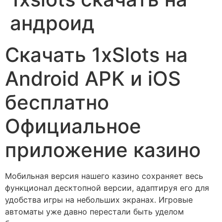
андроид
Скачать 1xSlots на
Android APK и iOS
бесплатно
Официальное
приложение казино
Мобильная версия нашего казино сохраняет весь
функционал десктопной версии, адаптируя его для
удобства игры на небольших экранах. Игровые
автоматы уже давно перестали быть уделом