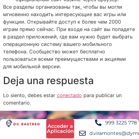
Все разделы организованы так, чтобы вы могли
мгновенно находить интересующие вас игры или
функции. Открывайте доступ к более чем 2000
играм прямо сейчас. При входе на сайт вы попадете
в раздел приложений, где вам нужно будет выбрать
операционную систему вашего мобильного
телефона. Сообщество может бесплатно
пользоваться всеми преимуществами и акциями
для мобильной версии.
Deja una respuesta
Lo siento, debes estar
conectado
para publicar un
comentario.
999 3225 778
Acceder a
Aplicación
d.viramontes@dyrn