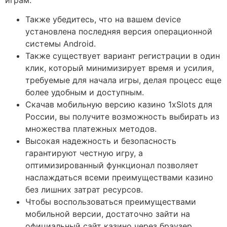
Также убедитесь, что на вашем device
установлена последняя версия операционной
системы Android.
Также существует вариант регистрации в один
клик, который минимизирует время и усилия,
требуемые для начала игры, делая процесс еще
более удобным и доступным.
Скачав мобильную версию казино 1xSlots для
России, вы получите возможность выбирать из
множества платежных методов.
Высокая надежность и безопасность
гарантируют честную игру, а
оптимизированный функционал позволяет
наслаждаться всеми преимуществами казино
без лишних затрат ресурсов.
Чтобы воспользоваться преимуществами
мобильной версии, достаточно зайти на
официальный сайт казино через браузер.