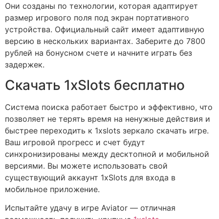
Они созданы по технологии, которая адаптирует
размер игрового поля под экран портативного
устройства. Официальный сайт имеет адаптивную
версию в нескольких вариантах. Заберите до 7800
рублей на бонусном счете и начните играть без
задержек.
Скачать 1xSlots бесплатно
Система поиска работает быстро и эффективно, что
позволяет не терять время на ненужные действия и
быстрее переходить к 1xslots зеркало скачать игре.
Ваш игровой прогресс и счет будут
синхронизированы между десктопной и мобильной
версиями. Вы можете использовать свой
существующий аккаунт 1xSlots для входа в
мобильное приложение.
Испытайте удачу в игре Aviator — отличная