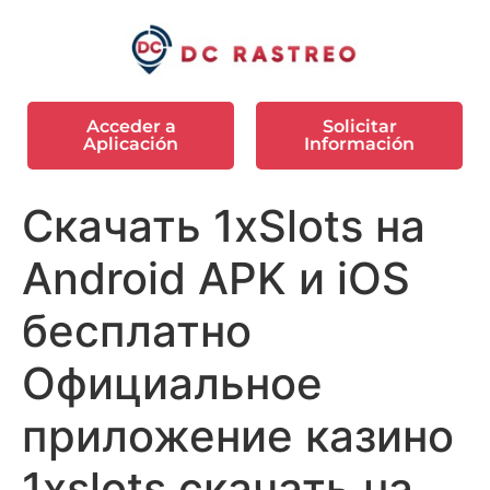
Acceder a
Solicitar
Aplicación
Información
Скачать 1xSlots на
Android APK и iOS
бесплатно
Официальное
приложение казино
1xslots скачать на