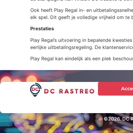
Ook heeft Play Regal in- en uitbetalingssnelh
elk spel. Dit geeft je volledige vrijheid om t
Prestaties
Play Regal’s uitvoering in bepalende kwestie
eerlijke uitbetalingsregeling. De klantenser
Play Regal kan eindelijk als een plek besch
Acce
©2026. DC Ra