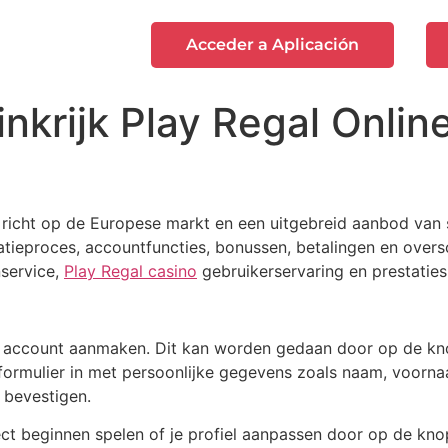
Acceder a Aplicación
nkrijk Play Regal Onlin
 richt op de Europese markt en een uitgebreid aanbod van s
ratieproces, accountfuncties, bonussen, betalingen en over
nservice,
Play Regal casino
gebruikerservaring en prestatie
n account aanmaken. Dit kan worden gedaan door op de kno
 formulier in met persoonlijke gegevens zoals naam, voor
 bevestigen.
ct beginnen spelen of je profiel aanpassen door op de kno