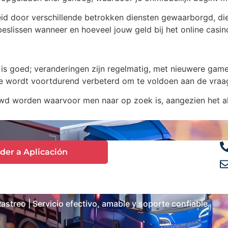
eid door verschillende betrokken diensten gewaarborgd, die 
e beslissen wanneer en hoeveel jouw geld bij het online casin
s is goed; veranderingen zijn regelmatig, met nieuwere ga
vice wordt voortdurend verbeterd om te voldoen aan de vraa
ouwd worden waarvoor men naar op zoek is, aangezien het a
der a Aplicación
streo | Servicio efectivo, amable y soporte confiable.