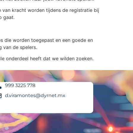
van kracht worden tijdens de registratie bij
o gaat.
mes die worden toegepast en een goede en
g van de spelers.
lle onderdeel heeft dat we wilden zoeken.
999 3225 778
d.viramontes@dyrnet.mx