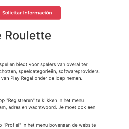
Solicitar Información
e Roulette
pellen biedt voor spelers van overal ter
schotten, speelcategorieën, softwareproviders,
s van Play Regal onder de loep nemen.
p "Registreren" te klikken in het menu
naam, adres en wachtwoord. Je moet ook een
p "Profiel" in het menu bovenaan de website