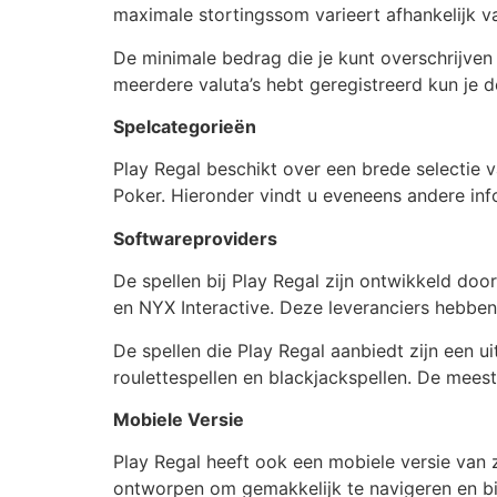
maximale stortingssom varieert afhankelijk v
De minimale bedrag die je kunt overschrijven m
meerdere valuta’s hebt geregistreerd kun je 
Spelcategorieën
Play Regal beschikt over een brede selectie 
Poker. Hieronder vindt u eveneens andere inf
Softwareproviders
De spellen bij Play Regal zijn ontwikkeld do
en NYX Interactive. Deze leveranciers hebben
De spellen die Play Regal aanbiedt zijn een 
roulettespellen en blackjackspellen. De meest
Mobiele Versie
Play Regal heeft ook een mobiele versie van 
ontworpen om gemakkelijk te navigeren en bie