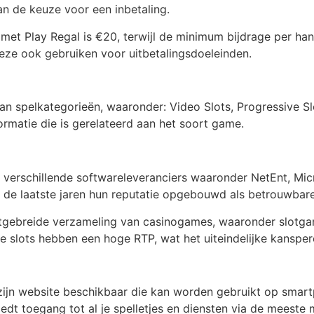
an de keuze voor een inbetaling.
et Play Regal is €20, terwijl de minimum bijdrage per hand 
deze ook gebruiken voor uitbetalingsdoeleinden.
van spelkategorieën, waaronder: Video Slots, Progressive 
ormatie die is gerelateerd aan het soort game.
or verschillende softwareleveranciers waaronder NetEnt, M
 de laatste jaren hun reputatie opgebouwd als betrouwbare
uitgebreide verzameling van casinogames, waaronder slotga
e slots hebben een hoge RTP, wat het uiteindelijke kansper
zijn website beschikbaar die kan worden gebruikt op smartp
dt toegang tot al je spelletjes en diensten via de meeste 