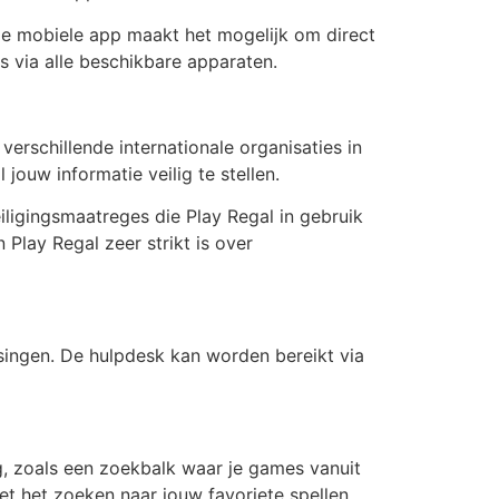
ze mobiele app maakt het mogelijk om direct
s via alle beschikbare apparaten.
erschillende internationale organisaties in
ouw informatie veilig te stellen.
ligingsmaatreges die Play Regal in gebruik
n Play Regal zeer strikt is over
ssingen. De hulpdesk kan worden bereikt via
ng, zoals een zoekbalk waar je games vanuit
t het zoeken naar jouw favoriete spellen.