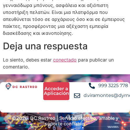
γενναιόδωρα μπόνους, ασφάλεια και αξιόπιστη
υποστήριξη πελατών. Είναι μια πλατφόρμα που
απευθύνεται τόσο σε αρχάριους όσο και σε έμπειρους
παίκτες, προσφέροντας μια αξέχαστη εμπειρία
διασκέδασης και ικανοποίησης.
Deja una respuesta
Lo siento, debes estar
conectado
para publicar un
comentario.
999 3225 778
Acceder a
Aplicación
d.viramontes@dyrn
©2026. DC Rastreo | Servicio efectivo, amable y
soporte confiable.