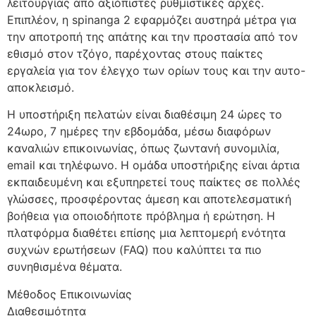
λειτουργίας από αξιόπιστες ρυθμιστικές αρχές.
Επιπλέον, η spinanga 2 εφαρμόζει αυστηρά μέτρα για
την αποτροπή της απάτης και την προστασία από τον
εθισμό στον τζόγο, παρέχοντας στους παίκτες
εργαλεία για τον έλεγχο των ορίων τους και την αυτο-
αποκλεισμό.
Η υποστήριξη πελατών είναι διαθέσιμη 24 ώρες το
24ωρο, 7 ημέρες την εβδομάδα, μέσω διαφόρων
καναλιών επικοινωνίας, όπως ζωντανή συνομιλία,
email και τηλέφωνο. Η ομάδα υποστήριξης είναι άρτια
εκπαιδευμένη και εξυπηρετεί τους παίκτες σε πολλές
γλώσσες, προσφέροντας άμεση και αποτελεσματική
βοήθεια για οποιοδήποτε πρόβλημα ή ερώτηση. Η
πλατφόρμα διαθέτει επίσης μια λεπτομερή ενότητα
συχνών ερωτήσεων (FAQ) που καλύπτει τα πιο
συνηθισμένα θέματα.
Μέθοδος Επικοινωνίας
Διαθεσιμότητα