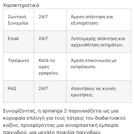
Χαρακτηριστικά
Ζωντανή
24/7
Άμεση απάντηση και
Συνομιλία
εξυπηρέτηση.
Email
24/7
Λεπτομερής απάντηση και
αρχειοθέτηση αιτημάτων.
Τηλέφωνο
Κατά τις
Άμεση επικοινωνία με
ώρες
εκπρόσωπο.
γραφείου
FAQ
24/7
Απαντήσεις σε κοινές
ερωτήσεις.
Συνοψίζοντας, η spinanga 2 παρουσιάζεται ως μια
κορυφαία επιλογή για τους λάτρεις του διαδικτυακού
καζίνο, προσφέροντας μια συναρπαστική εμπειρία
παιχνιδιού, μια μεγάλη ποικιλία παιχνιδιών,