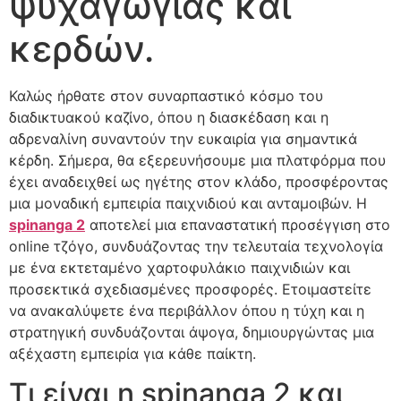
ψυχαγωγίας και
κερδών.
Καλώς ήρθατε στον συναρπαστικό κόσμο του
διαδικτυακού καζίνο, όπου η διασκέδαση και η
αδρεναλίνη συναντούν την ευκαιρία για σημαντικά
κέρδη. Σήμερα, θα εξερευνήσουμε μια πλατφόρμα που
έχει αναδειχθεί ως ηγέτης στον κλάδο, προσφέροντας
μια μοναδική εμπειρία παιχνιδιού και ανταμοιβών. Η
spinanga 2
αποτελεί μια επαναστατική προσέγγιση στο
online τζόγο, συνδυάζοντας την τελευταία τεχνολογία
με ένα εκτεταμένο χαρτοφυλάκιο παιχνιδιών και
προσεκτικά σχεδιασμένες προσφορές. Ετοιμαστείτε
να ανακαλύψετε ένα περιβάλλον όπου η τύχη και η
στρατηγική συνδυάζονται άψογα, δημιουργώντας μια
αξέχαστη εμπειρία για κάθε παίκτη.
Τι είναι η spinanga 2 και