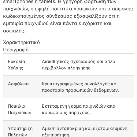
smartphones ή tablets. Η γρήγορη φόρτωση των
παιχνιδιών, η υψηλή ποιότητα γραφικών και ο ασφαλής
κωδικοποιημένος σύνδεσμος εξασφαλίζουν ότι η
εμπειρία παιχνιδιού είναι πάντα ευχάριστη και
ασφαλής.
Χαρακτηριστικό
Περιγραφή
Ευκολία
Διαισθητικός σχεδιασμός και απλό
Χρήσης
περιβάλλον πλοήγησης.
Ασφάλεια
Κρυπτογραφημένες συναλλαγές και
προστασία προσωπικών δεδομένων.
Ποικιλία
Εκτεταμένη γκάμα παιχνιδιών από
Παιχνιδιών
κορυφαίους παρόχους.
Υποστήριξη
Άμεση ανταπόκριση και εξατομικευμένη
Πελατών
εξυπηρέτηση.