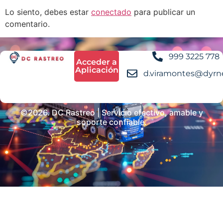
Lo siento, debes estar
conectado
para publicar un
comentario.
999 3225 778
Acceder a
Aplicación
d.viramontes@dyrn
©2026. DC Rastreo | Servicio efectivo, amable y
soporte confiable.