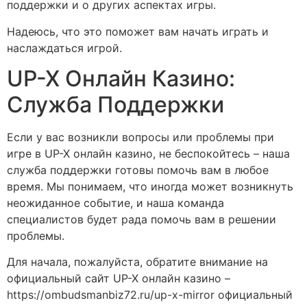
поддержки и о других аспектах игры.
Надеюсь, что это поможет вам начать играть и
наслаждаться игрой.
UP-X Онлайн Казино:
Служба Поддержки
Если у вас возникли вопросы или проблемы при
игре в UP-X онлайн казино, не беспокойтесь – наша
служба поддержки готовы помочь вам в любое
время. Мы понимаем, что иногда может возникнуть
неожиданное событие, и наша команда
специалистов будет рада помочь вам в решении
проблемы.
Для начала, пожалуйста, обратите внимание на
официальный сайт UP-X онлайн казино –
https://ombudsmanbiz72.ru/up-x-mirror официальный