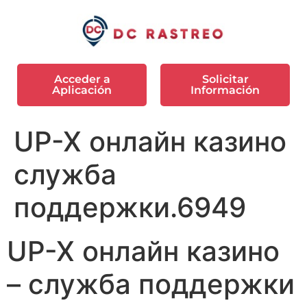
Acceder a
Solicitar
Aplicación
Información
UP-X онлайн казино
служба
поддержки.6949
UP-X онлайн казино
– служба поддержки