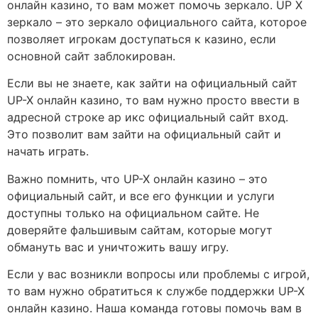
онлайн казино, то вам может помочь зеркало. UP X
зеркало – это зеркало официального сайта, которое
позволяет игрокам доступаться к казино, если
основной сайт заблокирован.
Если вы не знаете, как зайти на официальный сайт
UP-X онлайн казино, то вам нужно просто ввести в
адресной строке ap икс официальный сайт вход.
Это позволит вам зайти на официальный сайт и
начать играть.
Важно помнить, что UP-X онлайн казино – это
официальный сайт, и все его функции и услуги
доступны только на официальном сайте. Не
доверяйте фальшивым сайтам, которые могут
обмануть вас и уничтожить вашу игру.
Если у вас возникли вопросы или проблемы с игрой,
то вам нужно обратиться к службе поддержки UP-X
онлайн казино. Наша команда готовы помочь вам в