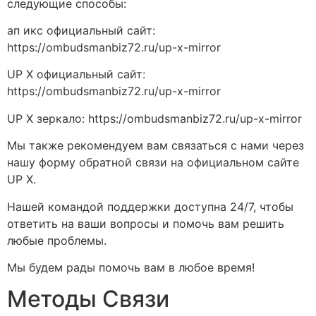
следующие способы:
ап икс официальный сайт:
https://ombudsmanbiz72.ru/up-x-mirror
UP X официальный сайт:
https://ombudsmanbiz72.ru/up-x-mirror
UP X зеркало: https://ombudsmanbiz72.ru/up-x-mirror
Мы также рекомендуем вам связаться с нами через
нашу форму обратной связи на официальном сайте
UP X.
Нашей командой поддержки доступна 24/7, чтобы
ответить на ваши вопросы и помочь вам решить
любые проблемы.
Мы будем рады помочь вам в любое время!
Методы Связи