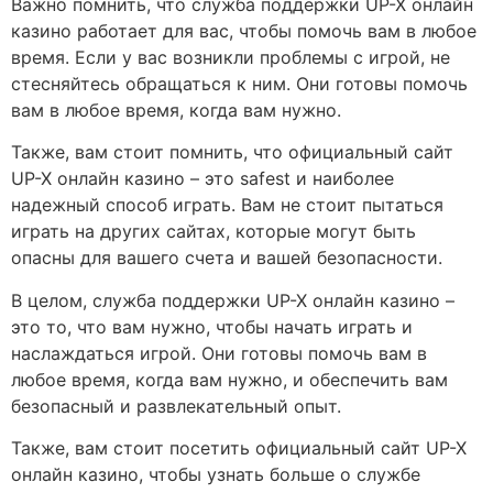
Важно помнить, что служба поддержки UP-X онлайн
казино работает для вас, чтобы помочь вам в любое
время. Если у вас возникли проблемы с игрой, не
стесняйтесь обращаться к ним. Они готовы помочь
вам в любое время, когда вам нужно.
Также, вам стоит помнить, что официальный сайт
UP-X онлайн казино – это safest и наиболее
надежный способ играть. Вам не стоит пытаться
играть на других сайтах, которые могут быть
опасны для вашего счета и вашей безопасности.
В целом, служба поддержки UP-X онлайн казино –
это то, что вам нужно, чтобы начать играть и
наслаждаться игрой. Они готовы помочь вам в
любое время, когда вам нужно, и обеспечить вам
безопасный и развлекательный опыт.
Также, вам стоит посетить официальный сайт UP-X
онлайн казино, чтобы узнать больше о службе