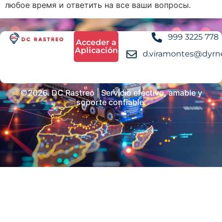
любое время и ответить на все ваши вопросы.
999 3225 778
Acceder a
Aplicación
d.viramontes@dyrn
©2026. DC Rastreo | Servicio efectivo, amable y
soporte confiable.