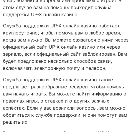
у вас возникли вопросы или проблемы с игрой? В
этом случае вам на помощь приходит служба
поддержки UP-X онлайн казино.
Служба поддержки UP-X онлайн казино работает
круглосуточно, чтобы помочь вам в любое время,
когда вам нужно. Вы можете связаться с ними через
официальный сайт UP-X онлайн казино или через
зеркало, если официальный сайт заблокирован. Вам
будет предложено несколько способов связи,
включая чат, электронную почту и телефон.
Служба поддержки UP-X онлайн казино также
предлагает разнообразные ресурсы, чтобы помочь
вам начать играть. Вы можете найти информацию о
правилах игры, о ставках и о других важных
аспектах. Если у вас возникли вопросы, вам можно
обратиться к службе поддержки, и они помогут вам
решить их.