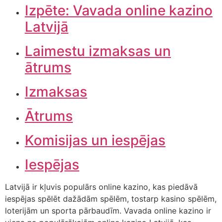
Izpēte: Vavada online kazino
Latvijā
Laimestu izmaksas un
ātrums
Izmaksas
Ātrums
Komisijas un iespējas
Iespējas
Latvijā ir kļuvis populārs online kazino, kas piedāvā
iespējas spēlēt dažādām spēlēm, tostarp kasino spēlēm,
loterijām un sporta pārbaudīm. Vavada online kazino ir