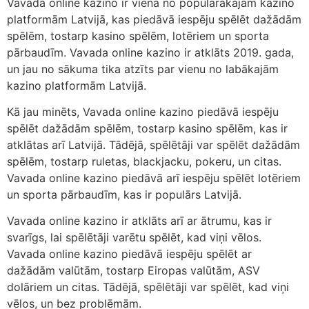
Vavada online kazino ir viena no populārākajām kazino
platformām Latvijā, kas piedāvā iespēju spēlēt dažādām
spēlēm, tostarp kasino spēlēm, lotēriem un sporta
pārbaudīm. Vavada online kazino ir atklāts 2019. gada,
un jau no sākuma tika atzīts par vienu no labākajām
kazino platformām Latvijā.
Kā jau minēts, Vavada online kazino piedāvā iespēju
spēlēt dažādām spēlēm, tostarp kasino spēlēm, kas ir
atklātas arī Latvijā. Tādējā, spēlētāji var spēlēt dažādām
spēlēm, tostarp ruletas, blackjacku, pokeru, un citas.
Vavada online kazino piedāvā arī iespēju spēlēt lotēriem
un sporta pārbaudīm, kas ir populārs Latvijā.
Vavada online kazino ir atklāts arī ar ātrumu, kas ir
svarīgs, lai spēlētāji varētu spēlēt, kad viņi vēlos.
Vavada online kazino piedāvā iespēju spēlēt ar
dažādām valūtām, tostarp Eiropas valūtām, ASV
dolāriem un citas. Tādējā, spēlētāji var spēlēt, kad viņi
vēlos, un bez problēmām.