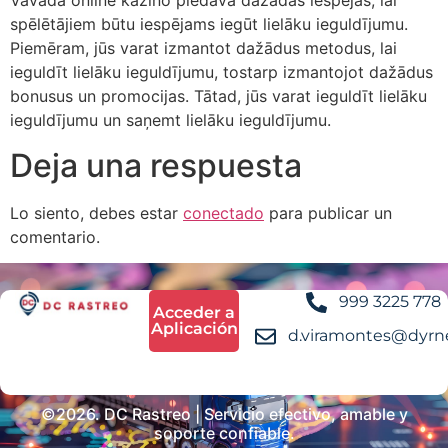
Vavada online kazino piedāvā dažādas iespējas, lai
spēlētājiem būtu iespējams iegūt lielāku ieguldījumu.
Piemēram, jūs varat izmantot dažādus metodus, lai
ieguldīt lielāku ieguldījumu, tostarp izmantojot dažādus
bonusus un promocijas. Tātad, jūs varat ieguldīt lielāku
ieguldījumu un saņemt lielāku ieguldījumu.
Deja una respuesta
Lo siento, debes estar
conectado
para publicar un
comentario.
999 3225 778
Acceder a
Aplicación
d.viramontes@dyrn
©2026. DC Rastreo | Servicio efectivo, amable y
soporte confiable.