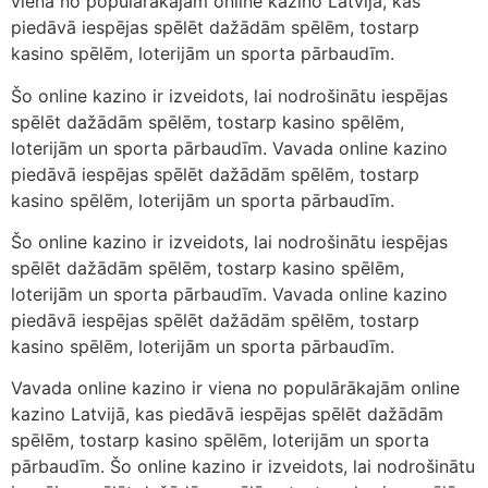
viena no populārākajām online kazino Latvijā, kas
piedāvā iespējas spēlēt dažādām spēlēm, tostarp
kasino spēlēm, loterijām un sporta pārbaudīm.
Šo online kazino ir izveidots, lai nodrošinātu iespējas
spēlēt dažādām spēlēm, tostarp kasino spēlēm,
loterijām un sporta pārbaudīm. Vavada online kazino
piedāvā iespējas spēlēt dažādām spēlēm, tostarp
kasino spēlēm, loterijām un sporta pārbaudīm.
Šo online kazino ir izveidots, lai nodrošinātu iespējas
spēlēt dažādām spēlēm, tostarp kasino spēlēm,
loterijām un sporta pārbaudīm. Vavada online kazino
piedāvā iespējas spēlēt dažādām spēlēm, tostarp
kasino spēlēm, loterijām un sporta pārbaudīm.
Vavada online kazino ir viena no populārākajām online
kazino Latvijā, kas piedāvā iespējas spēlēt dažādām
spēlēm, tostarp kasino spēlēm, loterijām un sporta
pārbaudīm. Šo online kazino ir izveidots, lai nodrošinātu