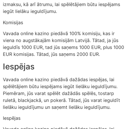
izmaksu, kā arī ātrumu, lai spēlētājiem būtu iespējams
iegūt lielāku ieguldījumu.
Komisijas
Vavada online kazino piedāvā 100% komisiju, kas ir
viena no augstākajām komisijām Latvijā. Tātad, ja jūs
ieguldīs 1000 EUR, tad jūs saņems 1000 EUR, plus 1000
EUR komisijas. Tātad, jūs saņems 2000 EUR.
Iespējas
Vavada online kazino piedāvā dažādas iespējas, lai
spēlētājiem būtu iespējams iegūt lielāku ieguldījumu.
Piemēram, jūs varat spēlēt dažādās spēlēs, tostarp
ruletā, blackjackā, un pokerā. Tātad, jūs varat ieguldīt
lielāku ieguldījumu un saņemt lielāku ieguldījumu.
Iespējas