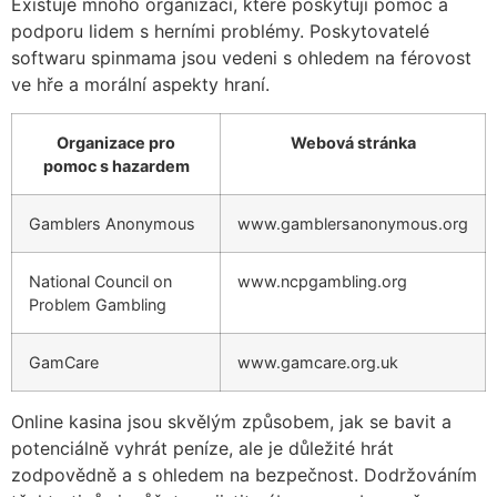
Existuje mnoho organizací, které poskytují pomoc a
podporu lidem s herními problémy. Poskytovatelé
softwaru spinmama jsou vedeni s ohledem na férovost
ve hře a morální aspekty hraní.
Organizace pro
Webová stránka
pomoc s hazardem
Gamblers Anonymous
www.gamblersanonymous.org
National Council on
www.ncpgambling.org
Problem Gambling
GamCare
www.gamcare.org.uk
Online kasina jsou skvělým způsobem, jak se bavit a
potenciálně vyhrát peníze, ale je důležité hrát
zodpovědně a s ohledem na bezpečnost. Dodržováním