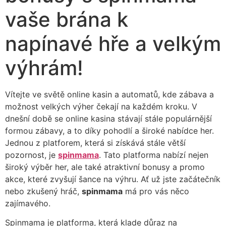
vaše brána k
napínavé hře a velkým
výhrám!
Vítejte ve světě online kasin a automatů, kde zábava a
možnost velkých výher čekají na každém kroku. V
dnešní době se online kasina stávají stále populárnější
formou zábavy, a to díky pohodlí a široké nabídce her.
Jednou z platforem, která si získává stále větší
pozornost, je
spinmama
. Tato platforma nabízí nejen
široký výběr her, ale také atraktivní bonusy a promo
akce, které zvyšují šance na výhru. Ať už jste začátečník
nebo zkušený hráč,
spinmama
má pro vás něco
zajímavého.
Spinmama je platforma, která klade důraz na