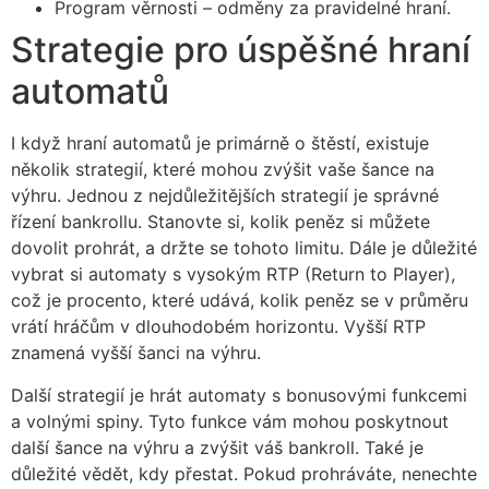
Program věrnosti – odměny za pravidelné hraní.
Strategie pro úspěšné hraní
automatů
I když hraní automatů je primárně o štěstí, existuje
několik strategií, které mohou zvýšit vaše šance na
výhru. Jednou z nejdůležitějších strategií je správné
řízení bankrollu. Stanovte si, kolik peněz si můžete
dovolit prohrát, a držte se tohoto limitu. Dále je důležité
vybrat si automaty s vysokým RTP (Return to Player),
což je procento, které udává, kolik peněz se v průměru
vrátí hráčům v dlouhodobém horizontu. Vyšší RTP
znamená vyšší šanci na výhru.
Další strategií je hrát automaty s bonusovými funkcemi
a volnými spiny. Tyto funkce vám mohou poskytnout
další šance na výhru a zvýšit váš bankroll. Také je
důležité vědět, kdy přestat. Pokud prohráváte, nenechte