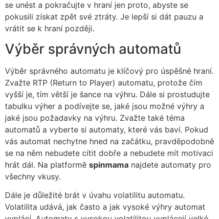
se unést a pokračujte v hraní jen proto, abyste se
pokusili získat zpět své ztráty. Je lepší si dát pauzu a
vrátit se k hraní později.
Výběr správných automatů
Výběr správného automatu je klíčový pro úspěšné hraní.
Zvažte RTP (Return to Player) automatu, protože čím
vyšší je, tím větší je šance na výhru. Dále si prostudujte
tabulku výher a podívejte se, jaké jsou možné výhry a
jaké jsou požadavky na výhru. Zvažte také téma
automatů a vyberte si automaty, které vás baví. Pokud
vás automat nechytne hned na začátku, pravděpodobně
se na něm nebudete cítit dobře a nebudete mít motivaci
hrát dál. Na platformě
spinmama
najdete automaty pro
všechny vkusy.
Dále je důležité brát v úvahu volatilitu automatu.
Volatilita udává, jak často a jak vysoké výhry automat
vyplácí. Automaty s vysokou volatilitou vyplácejí velké