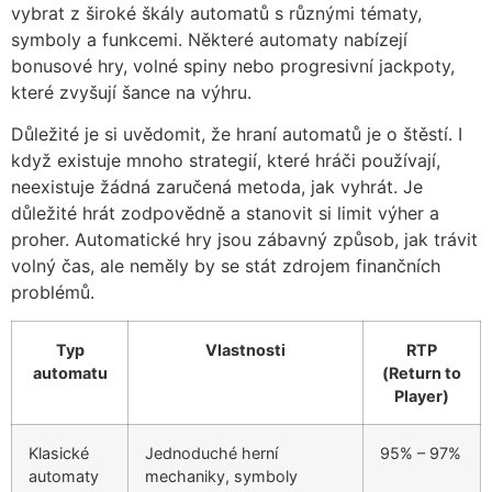
vybrat z široké škály automatů s různými tématy,
symboly a funkcemi. Některé automaty nabízejí
bonusové hry, volné spiny nebo progresivní jackpoty,
které zvyšují šance na výhru.
Důležité je si uvědomit, že hraní automatů je o štěstí. I
když existuje mnoho strategií, které hráči používají,
neexistuje žádná zaručená metoda, jak vyhrát. Je
důležité hrát zodpovědně a stanovit si limit výher a
proher. Automatické hry jsou zábavný způsob, jak trávit
volný čas, ale neměly by se stát zdrojem finančních
problémů.
Typ
Vlastnosti
RTP
automatu
(Return to
Player)
Klasické
Jednoduché herní
95% – 97%
automaty
mechaniky, symboly