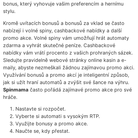
bonus, který vyhovuje vašim preferencím a hernímu
stylu.
Kromě uvítacích bonusů a bonusů za vklad se často
nabízejí i volné spiny, cashbackové nabídky a další
promo akce. Volné spiny vám umožňují hrát automaty
zdarma a vyhrát skutečné peníze. Cashbackové
nabídky vám vrátí procento z vašich prohraných sázek.
Sledujte pravidelně webové stránky online kasin a e-
maily, abyste nezmeškali žádnou zajímavou promo akci.
Využívání bonusů a promo akcí je inteligentní způsob,
jak si užít hraní automatů a zvýšit své šance na výhru.
Spinmama
často pořádá zajímavé promo akce pro své
hráče.
Nastavte si rozpočet.
Vyberte si automati s vysokým RTP.
Využijte bonusy a promo akce.
Naučte se, kdy přestat.